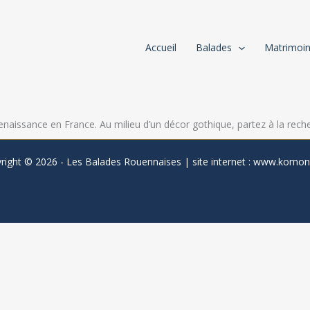
Accueil
Balades
Matrimoi
enaissance en France. Au milieu d’un décor gothique, partez à la reche
right © 2026 - Les Balades Rouennaises | site internet :
www.komonl