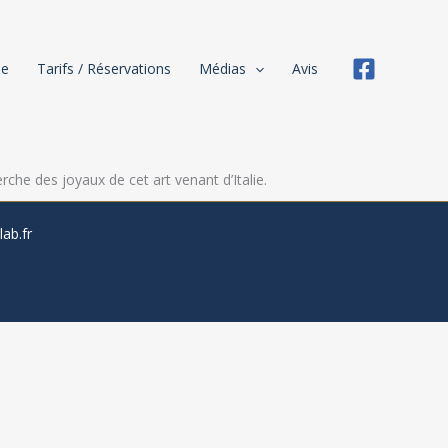
ne
Tarifs / Réservations
Médias
Avis
rche des joyaux de cet art venant d’Italie.
ab.fr